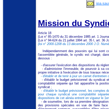
j
pa.sau
Mission du Syndi
Article 18
(Loi n° 85-1470 du 31 décembre 1985 art. 1 Journal
(Loi n° 94-624 du 21 juillet 1994 art. 35 I, art. 36 J
(loi n° 2000-1208 du 13 décembre 2000 J.O. Num
Indépendamment des pouvoirs qui lui sont confé
l'assemblée générale, le syndic est chargé, dans
dessous :
- d'assurer l'exécution des dispositions du règlem
- d'administrer l'immeuble, de pourvoir à sa con
propre initiative à l'exécution de tous travaux néce
- d'établir et de tenir à jour un carnet d'entretie
- d'établir le budget prévisionnel du syndicat e
comptabilité séparée qui fait apparaître la positi
syndicat ;
- d'établir le budget prévisionnel, les comptes d
pour chaque syndicat une comptabilité séparée 
dispositions de cet alinéa entrent en vigueur le 1er
- de soumettre, lors de sa première désignation e
des provisions spéciales en vue de faire fac
d'équipement commun, susceptibles d'être nécess