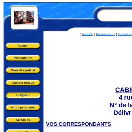
[
Accueil
] [
Présentation
] [
Conseil sy
CABI
4 r
N° de l
Délivr
VOS CORRESPONDANTS