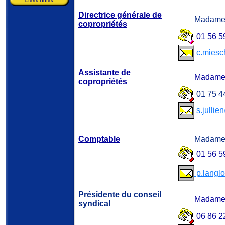
Directrice générale de
Madame
copropriétés
01 56 5
c.miesch
Assistante de
Madame 
copropriétés
01 75 4
s.jullie
Comptable
Madame
01 56 5
p.langlo
Présidente du conseil
Madame 
syndical
06 86 2