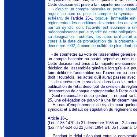
Cette décision est prise à la majorité mentionnée à 
- d'ouvrir un compte bancaire ou postal sépar
reçues au nom ou pour le compte du syndicat. L
échéant, de l'
article 25-1
lorsque l'immeuble est 
réglementant les conditions d'exercice des activi
par un syndic dont l'activité est soumise à un
méconnaissance par le syndic de cette obligation em
sa désignation. Toutefois, les actes qu'il aurai
cours à la date de promulgation de la présente l
décembre 2002, à peine de nullité de plein droit du
- de soumettre au vote de l'assemblée générale, l
un compte bancaire ou postal séparé au nom du s
Cette décision est prise à la majorité mentionnée à
décision de l'assemblée générale lorsqu'elle a po
faire délibérer l'assemblée sur l'ouverture ou no
droit ; toutefois, les actes qu'il aurait passés ave
- de représenter le syndicat dans tous les actes 
publication de l'état descriptif de division du rè
l'intervention de chaque copropriétaire à l'acte ou à
Seul responsable de sa gestion, il ne peut se fair
25, une délégation de pouvoir à une fin déterminée
En cas d'empêchement du syndic pour quelque ca
syndicat et à défaut de stipulation du règlement de
Article 18-1
(Loi n° 85-1470 du 31 décembre 1985 art. 2 Journal 
(Loi n° 94-624 du 21 juillet 1994 art. 35 I Journal Of
Pendant le délai s'écoulant entre la convocatio